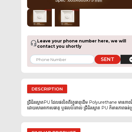
Leave your phone number here, we will
contact you shortly
SENT
DESCRIPTION
ជ្រីជ័រស្ពោតPU ដែលផលិតពីវត្ថុធាតុដើម Polyurethane មានភាពរ
ដោយសារអាកាសធាតុ ឬផលប៉ះពាល់ ជ្រីជ័រស្ពោត PU ក៏មានភាពធន់ទ្រាំទ