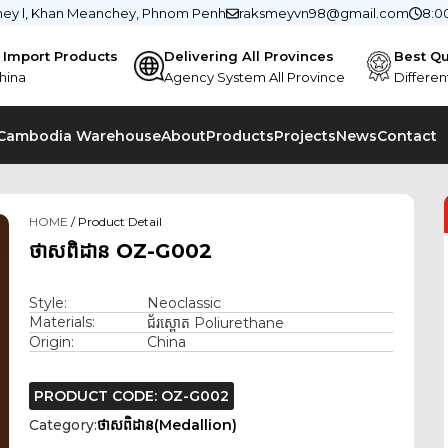
chey l, Khan Meanchey, Phnom Penh
raksmeyvn98@gmail.com
8:0
e Import Products
Delivering All Provinces
Best Qu
hina
Agency System All Province
Differen
 Cambodia Warehouse
About
Products
Projects
News
Contact
HOME
/ Product Detail
ថាសពិដាន OZ-G002
Style:
Neoclassic
Materials:
ជ័រស្ពោត Poliurethane
Origin:
China
PRODUCT CODE: OZ-G002
Category:
ថាសពិដាន(Medallion)