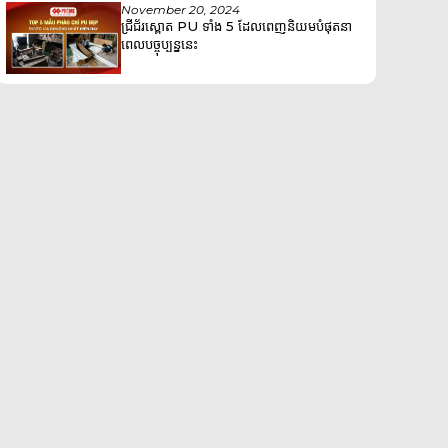
November 20, 2024
ជ្រីជ័រស្ពោត PU ទាំង 5 ដែលពេញនិយមបំផុតនា
ពេលបច្ចុប្បន្ននេះ