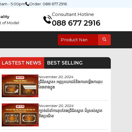
0am - 5:00pm
Order: 088 677 2916
Consultant Hotline
ality
088 677 2916
t of Model
LASTEST NEWS
BEST SELLING
November 20, 2024
ជ្រីជ័រស្ពោត៖ អត្ថប្រយោជន៍និងការតម្លើងការតុប
តែងខាងក្នុង
November 20, 2024
ក្បាច់លំនាំការតុបតែងជ្រីជ័រស្ពោត ដ៏ស្រស់ស្អាត
និងប្រណិត