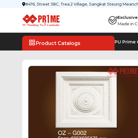
#476, Street 38C, Trea 2 Village, Sangkat Steung Mean
Exclusiv
Made in C
PU Prime
Product Catalogs