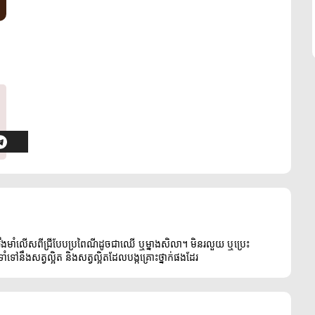
ឹងមាំលើសពីជ្រីបែបប្រពៃណីដូចជាឈើ ឬម្នាងសិលា។ មិនរលួយ ឬប្រេះ
ៅនឹងសត្វល្អិត និងសត្វល្អិតដែលបង្កគ្រោះថ្នាក់ផងដែរ