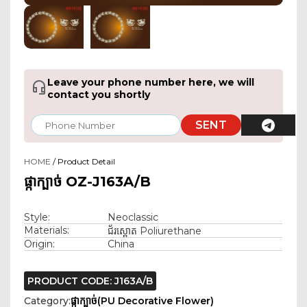
Leave your phone number here, we will
contact you shortly
SENT
HOME
/ Product Detail
ផ្កាក្បាច់​ OZ-J163A/B
Style:
Neoclassic
Materials:
ជ័រស្ពោត Poliurethane
Origin:
China
PRODUCT CODE: J163A/B
Category:
ផ្កាក្បាច់(PU Decorative Flower)