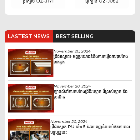
ផ្កាក្បាច់​ OZ-J171
ផ្កាក្បាច់​ OZ-J082
LASTEST NEWS
BEST SELLING
November 20, 2024
ជ្រីជ័រស្ពោត៖ អត្ថប្រយោជន៍និងការតម្លើងការតុបតែង
ខាងក្នុង
November 20, 2024
ក្បាច់លំនាំការតុបតែងជ្រីជ័រស្ពោត ដ៏ស្រស់ស្អាត និង
ប្រណិត
November 20, 2024
ជ្រីជ័រស្ពោត PU ទាំង 5 ដែលពេញនិយមបំផុតនាពេល
បច្ចុប្បន្ននេះ