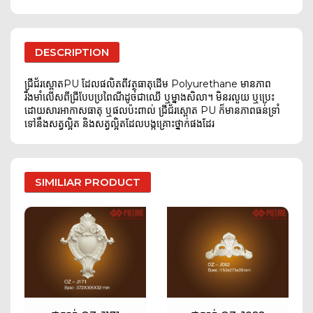
DESCRIPTION
ជ្រីជ័រស្ពោតPU ដែលផលិតពីវត្ថុធាតុដើម Polyurethane មានភាព
រឹងមាំលើសពីជ្រីបែបប្រពៃណីដូចជាឈើ ឬម្នាងសិលា។ មិនរលួយ ឬប្រេះ
ដោយសារអាកាសធាតុ ឬផលប៉ះពាល់ ជ្រីជ័រស្ពោត PU ក៏មានភាពធន់ទ្រាំ
ទៅនឹងសត្វល្អិត និងសត្វល្អិតដែលបង្កគ្រោះថ្នាក់ផងដែរ
SIMILIAR PRODUCT