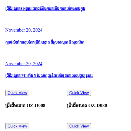
ជ្រីជ័រស្ពោត៖ អត្ថប្រយោជន៍និងការតម្លើងការតុបតែងខាងក្នុង
November 20, 2024
ក្បាច់លំនាំការតុបតែងជ្រីជ័រស្ពោត ដ៏ស្រស់ស្អាត និងប្រណិត
November 20, 2024
ជ្រីជ័រស្ពោត PU ទាំង 5 ដែលពេញនិយមបំផុតនាពេលបច្ចុប្បន្ននេះ
Quick View
Quick View
ជ្រីដើមលាត OZ-D008
ជ្រីដើមលាត OZ-D080
Quick View
Quick View