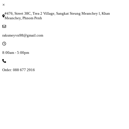
×
#476, Street 38C, Trea 2 Village, Sangkat Steung Meanchey l, Khan
Meanchey, Phnom Penh
raksmeyvn98@gmail.com
8:00am - 5:00pm
Order: 088 677 2916
PRODUCT CATALOGS