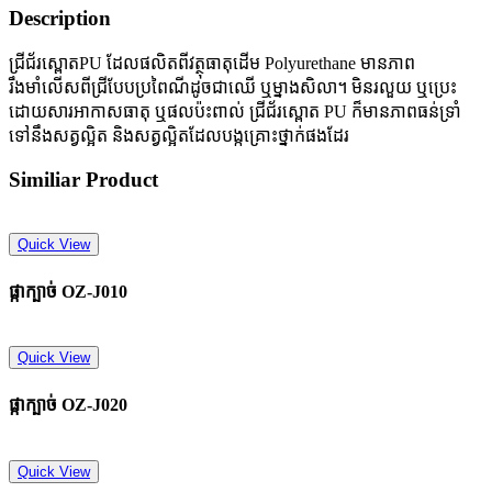
Description
ជ្រីជ័រស្ពោតPU ដែលផលិតពីវត្ថុធាតុដើម Polyurethane មានភាព
រឹងមាំលើសពីជ្រីបែបប្រពៃណីដូចជាឈើ ឬម្នាងសិលា។ មិនរលួយ ឬប្រេះ
ដោយសារអាកាសធាតុ ឬផលប៉ះពាល់ ជ្រីជ័រស្ពោត PU ក៏មានភាពធន់ទ្រាំ
ទៅនឹងសត្វល្អិត និងសត្វល្អិតដែលបង្កគ្រោះថ្នាក់ផងដែរ
Similiar Product
Quick View
ផ្កាក្បាច់​ OZ-J010
Quick View
ផ្កាក្បាច់​ OZ-J020
Quick View