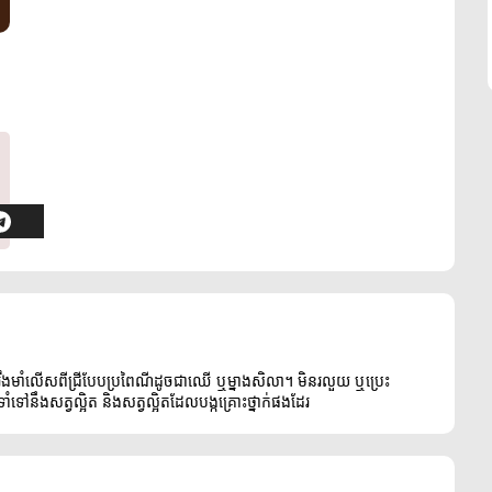
ឹងមាំលើសពីជ្រីបែបប្រពៃណីដូចជាឈើ ឬម្នាងសិលា។ មិនរលួយ ឬប្រេះ
ៅនឹងសត្វល្អិត និងសត្វល្អិតដែលបង្កគ្រោះថ្នាក់ផងដែរ