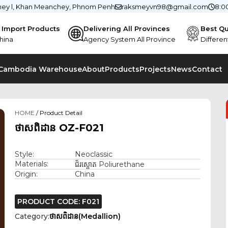
chey l, Khan Meanchey, Phnom Penh
raksmeyvn98@gmail.com
8:0
e Import Products
Delivering All Provinces
Best Qu
hina
Agency System All Province
Differen
 Cambodia Warehouse
About
Products
Projects
News
Contact
HOME
/ Product Detail
ថាសពិដាន OZ-F021
Style:
Neoclassic
Materials:
ជ័រស្ពោត Poliurethane
Origin:
China
PRODUCT CODE: F021
Category:
ថាសពិដាន(Medallion)