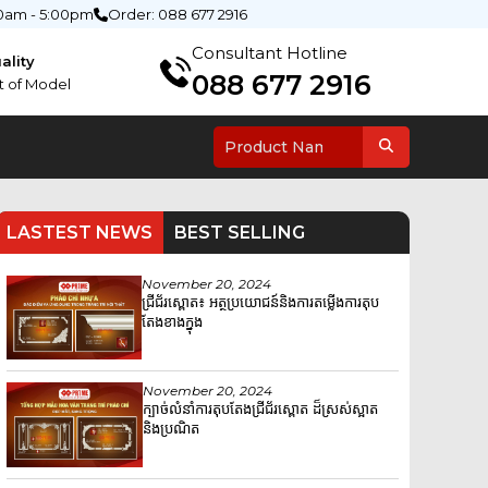
0am - 5:00pm
Order: 088 677 2916
Consultant Hotline
ality
088 677 2916
t of Model
LASTEST NEWS
BEST SELLING
November 20, 2024
ជ្រីជ័រស្ពោត៖ អត្ថប្រយោជន៍និងការតម្លើងការតុប
តែងខាងក្នុង
November 20, 2024
ក្បាច់លំនាំការតុបតែងជ្រីជ័រស្ពោត ដ៏ស្រស់ស្អាត
និងប្រណិត