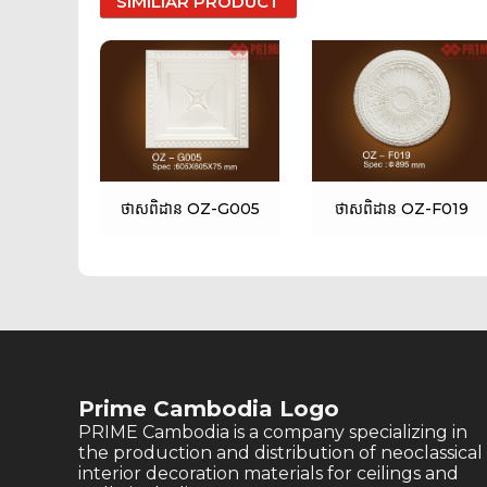
SIMILIAR PRODUCT
ថាសពិដាន OZ-G005
ថាសពិដាន OZ-F019
Prime Cambodia Logo
PRIME Cambodia is a company specializing in
the production and distribution of neoclassical
interior decoration materials for ceilings and