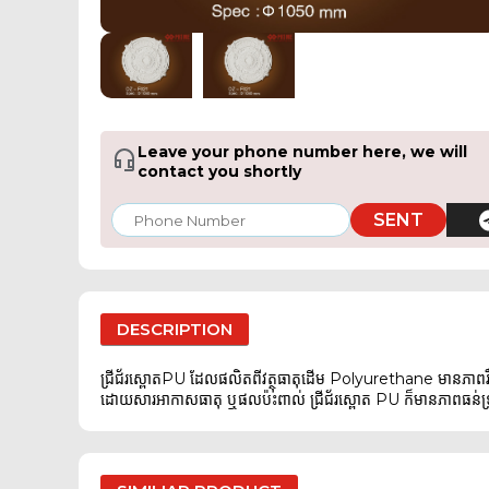
Leave your phone number here, we will
contact you shortly
SENT
DESCRIPTION
ជ្រីជ័រស្ពោតPU ដែលផលិតពីវត្ថុធាតុដើម Polyurethane មានភាពរ
ដោយសារអាកាសធាតុ ឬផលប៉ះពាល់ ជ្រីជ័រស្ពោត PU ក៏មានភាពធន់ទ្រាំទ