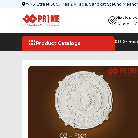
#476, Street 38C, Trea 2 Village, Sangkat Steung Mean
Exclusiv
Made in C
PU Prime
Product Catalogs