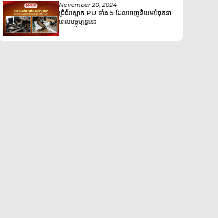
November 20, 2024
ជ្រីជ័រស្ពោត PU ទាំង 5 ដែលពេញនិយមបំផុតនា
ពេលបច្ចុប្បន្ននេះ