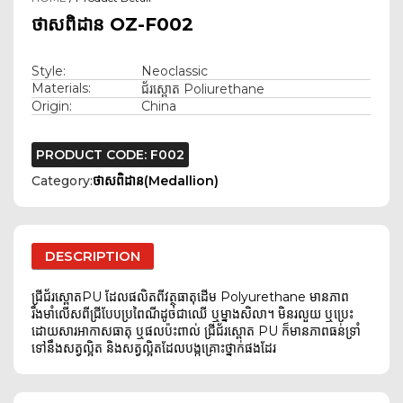
ថាសពិដាន OZ-F002
Style:
Neoclassic
Materials:
ជ័រស្ពោត Poliurethane
Origin:
China
PRODUCT CODE: F002
Category:
ថាសពិដាន(Medallion)
DESCRIPTION
ជ្រីជ័រស្ពោតPU ដែលផលិតពីវត្ថុធាតុដើម Polyurethane មានភាព
រឹងមាំលើសពីជ្រីបែបប្រពៃណីដូចជាឈើ ឬម្នាងសិលា។ មិនរលួយ ឬប្រេះ
ដោយសារអាកាសធាតុ ឬផលប៉ះពាល់ ជ្រីជ័រស្ពោត PU ក៏មានភាពធន់ទ្រាំ
ទៅនឹងសត្វល្អិត និងសត្វល្អិតដែលបង្កគ្រោះថ្នាក់ផងដែរ