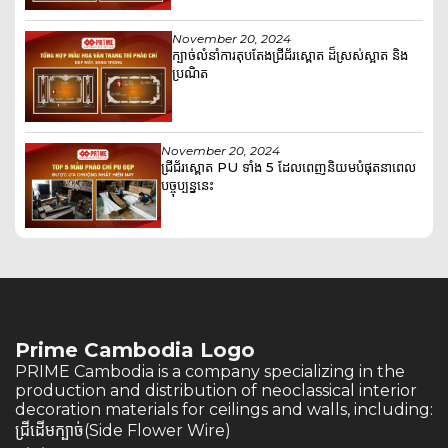
November 20, 2024
ក្បាច់លំនាំការតុបតែងជ្រីជ័រស្ពោត ដ៏ស្រស់ស្អាត និង
ប្រណិត
November 20, 2024
ជ្រីជ័រស្ពោត PU ទាំង 5 ដែលពេញនិយមបំផុតនាពេល
បច្ចុប្បន្ននេះ
Prime Cambodia Logo
PRIME Cambodia is a company specializing in the
production and distribution of neoclassical interior
decoration materials for ceilings and walls, including:
ជ្រីដើមក្បាច់(Side Flower Wire)