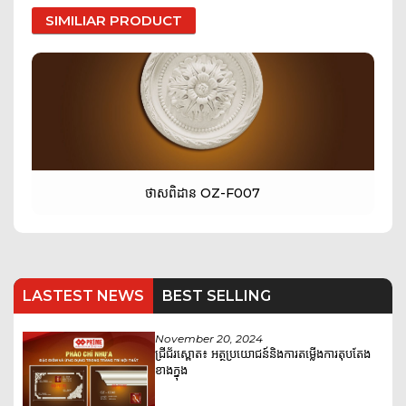
SIMILIAR PRODUCT
ថាសពិដាន OZ-F007
LASTEST NEWS
BEST SELLING
November 20, 2024
ជ្រីជ័រស្ពោត៖ អត្ថប្រយោជន៍និងការតម្លើងការតុបតែង
ខាងក្នុង