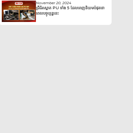
November 20, 2024
ជ្រីជ័រស្ពោត PU ទាំង 5 ដែលពេញនិយមបំផុតនា
ពេលបច្ចុប្បន្ននេះ