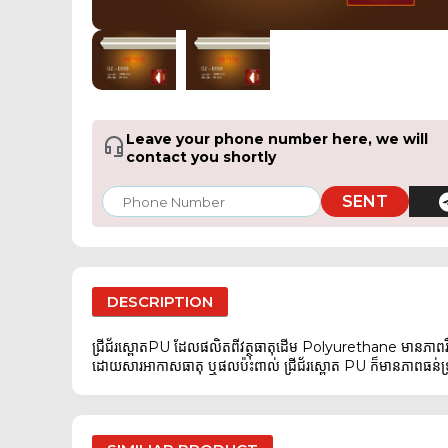
Leave your phone number here, we will
contact you shortly
SENT
DESCRIPTION
ជ្រីជ័រស្ពោតPU ដែលផលិតពីវត្ថុធាតុដើម Polyurethane មានភាពរ
ដោយសារអាកាសធាតុ ឬផលប៉ះពាល់ ជ្រីជ័រស្ពោត PU ក៏មានភាពធន់ទ្រាំទ