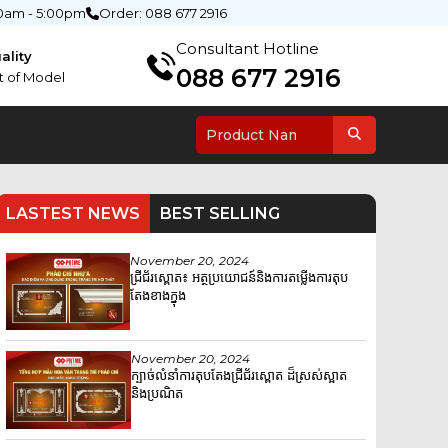
0am - 5:00pm
Order: 088 677 2916
Consultant Hotline
ality
088 677 2916
t of Model
LASTEST NEWS
BEST SELLING
November 20, 2024
ជ្រីជ័រស្ពោត៖ អត្ថប្រយោជន៍និងការតម្លើងការតុប
តែងខាងក្នុង
November 20, 2024
ក្បាច់លំនាំការតុបតែងជ្រីជ័រស្ពោត ដ៏ស្រស់ស្អាត
និងប្រណិត