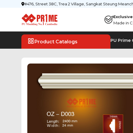
#476, Street 38C, Trea 2 Village, Sangkat Steung Mean
Exclusiv
Made in C
PU Prime
Product Catalogs