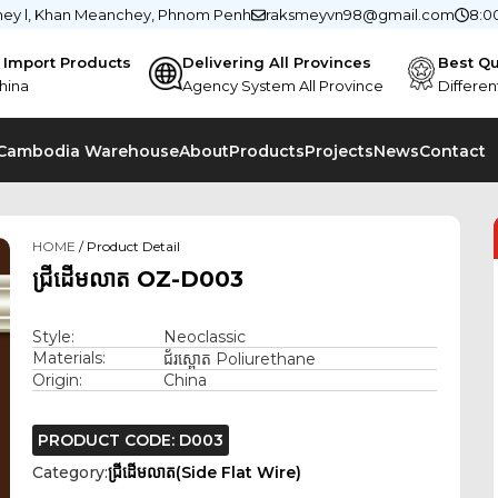
chey l, Khan Meanchey, Phnom Penh
raksmeyvn98@gmail.com
8:0
e Import Products
Delivering All Provinces
Best Qu
hina
Agency System All Province
Differen
 Cambodia Warehouse
About
Products
Projects
News
Contact
HOME
/ Product Detail
ជ្រីដើមលាត OZ-D003
Style:
Neoclassic
Materials:
ជ័រស្ពោត Poliurethane
Origin:
China
PRODUCT CODE: D003
Category:
ជ្រីដើមលាត(Side Flat Wire)