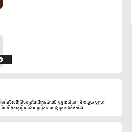
ឹងមាំលើសពីជ្រីបែបប្រពៃណីដូចជាឈើ ឬម្នាងសិលា។ មិនរលួយ ឬប្រេះ
ៅនឹងសត្វល្អិត និងសត្វល្អិតដែលបង្កគ្រោះថ្នាក់ផងដែរ