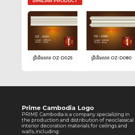
SIMILIAR PRODUCT
ជ្រីដើមលាត OZ-D025
ជ្រីដើមលាត OZ-D080
Prime Cambodia Logo
PRIME Cambodia is a company specializing in
the production and distribution of neoclassical
interior decoration materials for ceilings and
walls, including: