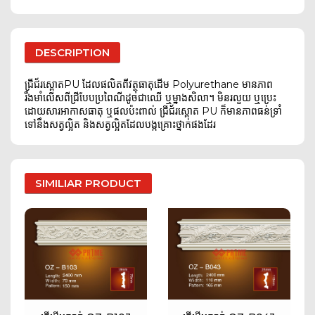
DESCRIPTION
ជ្រីជ័រស្ពោតPU ដែលផលិតពីវត្ថុធាតុដើម Polyurethane មានភាព
រឹងមាំលើសពីជ្រីបែបប្រពៃណីដូចជាឈើ ឬម្នាងសិលា។ មិនរលួយ ឬប្រេះ
ដោយសារអាកាសធាតុ ឬផលប៉ះពាល់ ជ្រីជ័រស្ពោត PU ក៏មានភាពធន់ទ្រាំ
ទៅនឹងសត្វល្អិត និងសត្វល្អិតដែលបង្កគ្រោះថ្នាក់ផងដែរ
SIMILIAR PRODUCT