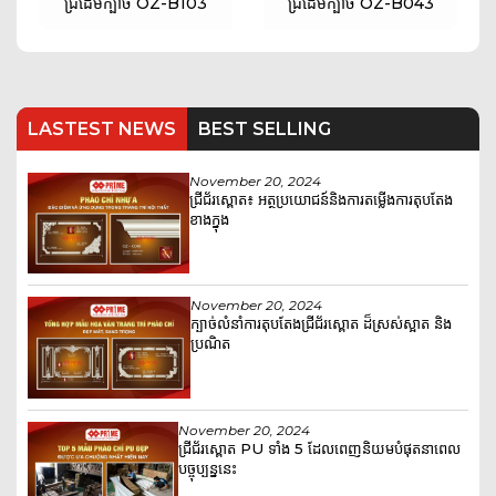
ជ្រីដើមក្បាច់ OZ-B103
ជ្រីដើមក្បាច់ OZ-B043
LASTEST NEWS
BEST SELLING
November 20, 2024
ជ្រីជ័រស្ពោត៖ អត្ថប្រយោជន៍និងការតម្លើងការតុបតែង
ខាងក្នុង
November 20, 2024
ក្បាច់លំនាំការតុបតែងជ្រីជ័រស្ពោត ដ៏ស្រស់ស្អាត និង
ប្រណិត
November 20, 2024
ជ្រីជ័រស្ពោត PU ទាំង 5 ដែលពេញនិយមបំផុតនាពេល
បច្ចុប្បន្ននេះ