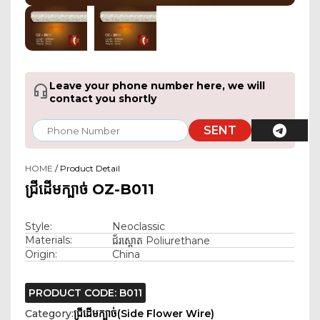
Leave your phone number here, we will
contact you shortly
SENT
HOME
/ Product Detail
ជ្រីដើមក្បាច់ OZ-B011
Style:
Neoclassic
Materials:
ជ័រស្ពោត Poliurethane
Origin:
China
PRODUCT CODE: B011
Category:
ជ្រីដើមក្បាច់(Side Flower Wire)